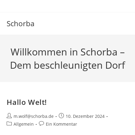
Zum
Inhalt
springen
Schorba
Willkommen in Schorba –
Dem beschleunigten Dorf
Hallo Welt!
Beitrags-
Beitrag
m.wolf@schorba.de
10. Dezember 2024
Autor:
veröffentlicht:
Beitrags-
Beitrags-
Allgemein
Ein Kommentar
Kategorie:
Kommentare: